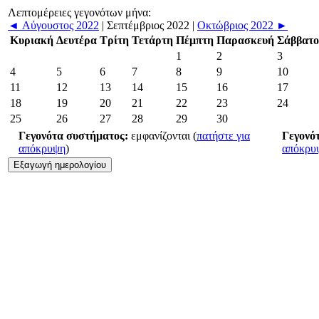
Λεπτομέρειες γεγονότων μήνα:
◄
Αύγουστος 2022
|
Σεπτέμβριος 2022
|
Οκτώβριος 2022
►
Κυριακή
Δευτέρα
Τρίτη
Τετάρτη
Πέμπτη
Παρασκευή
Σάββατο
1
2
3
4
5
6
7
8
9
10
11
12
13
14
15
16
17
18
19
20
21
22
23
24
25
26
27
28
29
30
Γεγονότα συστήματος:
εμφανίζονται (
πατήστε για
Γεγονό
απόκρυψη
)
απόκρυ